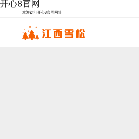
开心8官网
欢迎访问开心8官网网址