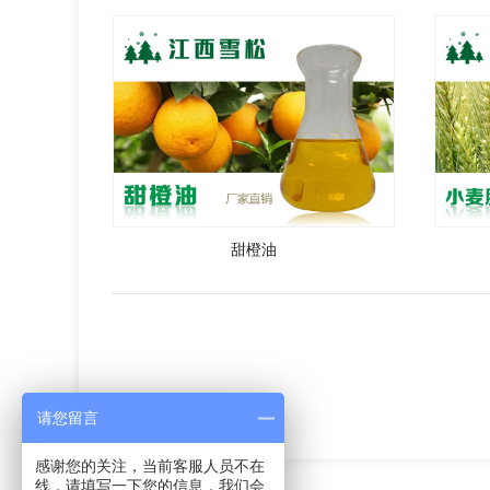
甜橙油
请您留言
感谢您的关注，当前客服人员不在
线，请填写一下您的信息，我们会