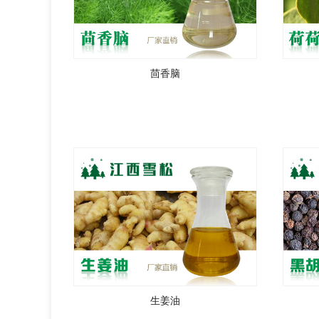
茴香脑
生姜油