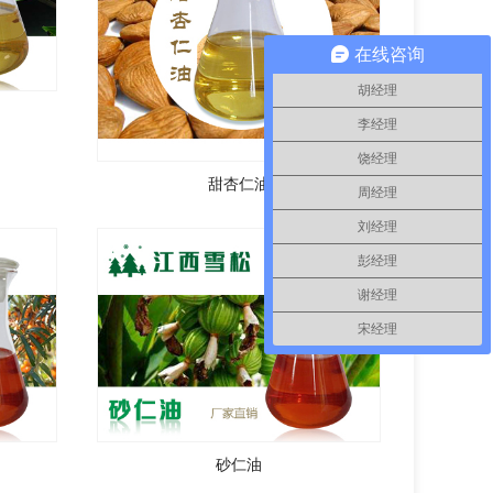
在线咨询
胡经理
李经理
饶经理
甜杏仁油
周经理
刘经理
彭经理
谢经理
宋经理
砂仁油