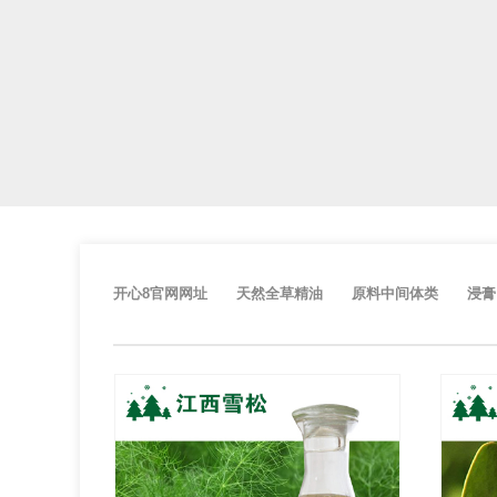
开心8官网网址
天然全草精油
原料中间体类
浸膏