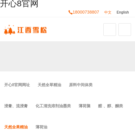
开心8官网
18000738807
中文
English
开心8官网网址
天然全草精油
原料中间体类
浸膏、流浸膏
化工清洗溶剂油墨类
薄荷脑
醛 、醇、酮类
天然全果精油
薄荷油