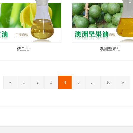
依兰油
澳洲坚果油
«
1
2
3
4
5
...
16
»