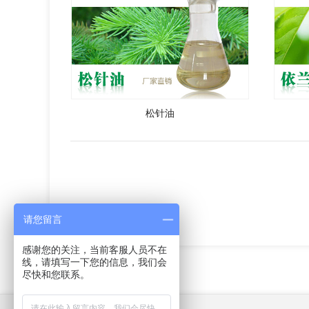
松针油
请您留言
感谢您的关注，当前客服人员不在
线，请填写一下您的信息，我们会
尽快和您联系。