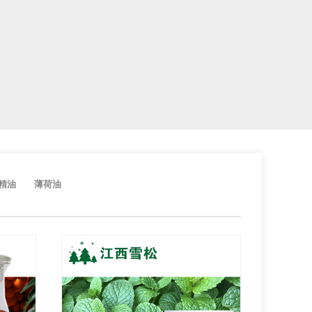
精油
薄荷油