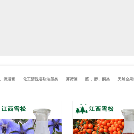
、流浸膏
化工清洗溶剂油墨类
薄荷脑
醛 、醇、酮类
天然全果