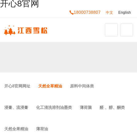
开心8官网
18000738807
中文
English
开心8官网网址
天然全草精油
原料中间体类
浸膏、流浸膏
化工清洗溶剂油墨类
薄荷脑
醛 、醇、酮类
天然全果精油
薄荷油