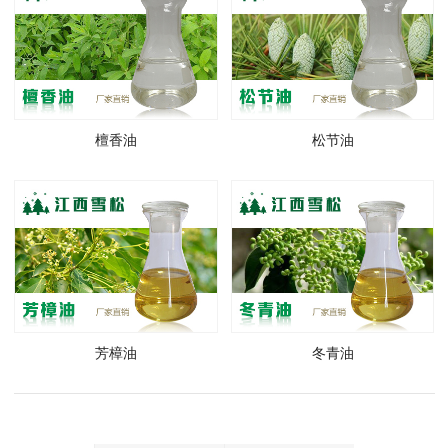
檀香油
松节油
芳樟油
冬青油