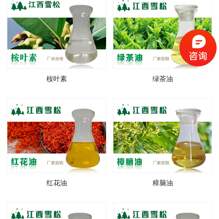
桉叶素
绿茶油
红花油
樟脑油