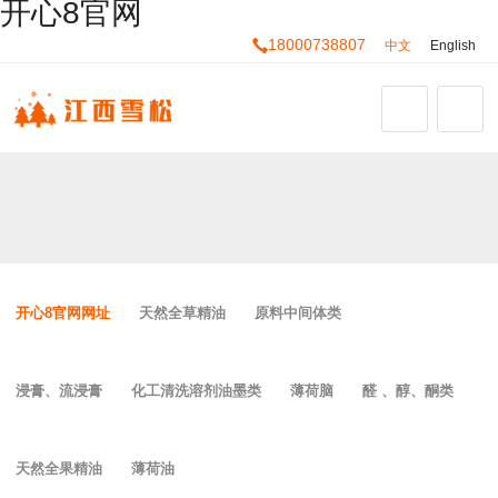
开心8官网
18000738807
中文
English
开心8官网网址
天然全草精油
原料中间体类
浸膏、流浸膏
化工清洗溶剂油墨类
薄荷脑
醛 、醇、酮类
天然全果精油
薄荷油