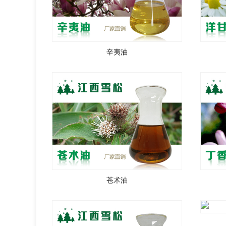
辛夷油
苍术油