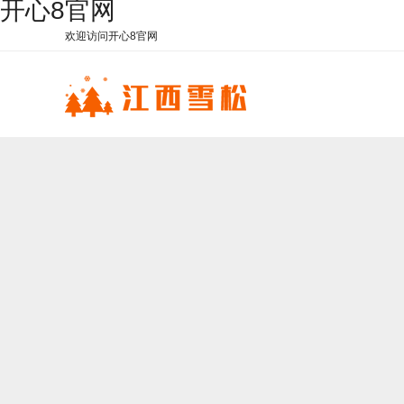
开心8官网
欢迎访问开心8官网