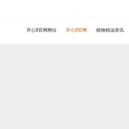
开心8官网网址
开心8官网
植物精油资讯