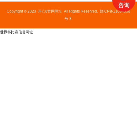
Copyright © 2023
开心8官网网址
All Rights Reserved.
赣ICP备11004558
号-3
世界杯比赛信誉网址