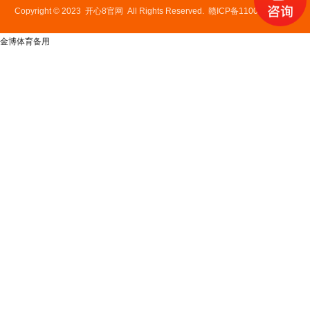
Copyright © 2023
开心8官网
All Rights Reserved.
赣ICP备11004558号-3
金博体育备用