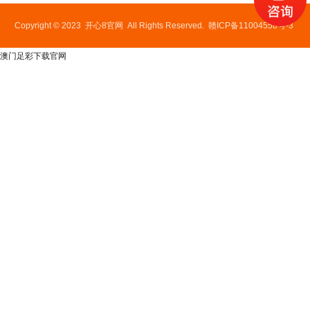
Copyright © 2023
开心8官网
All Rights Reserved.
赣ICP备11004558号-3
澳门足彩下载官网