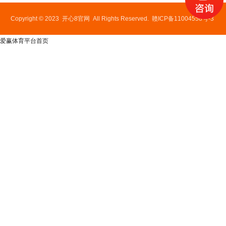
Copyright © 2023
开心8官网
All Rights Reserved.
赣ICP备11004558号-3
爱赢体育平台首页