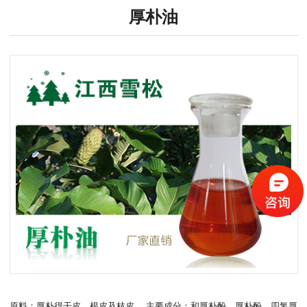
厚朴油
原料：厚朴得干皮、根皮及枝皮。 主要成分：和厚朴酚、厚朴酚、四氢厚