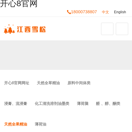
开心8官网
18000738807
中文
English
开心8官网网址
天然全草精油
原料中间体类
浸膏、流浸膏
化工清洗溶剂油墨类
薄荷脑
醛 、醇、酮类
天然全果精油
薄荷油