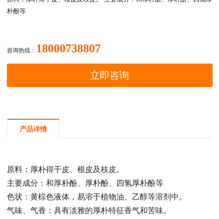
朴酚等
18000738807
咨询热线：
立即咨询
产品详情
原料：厚朴得干皮、根皮及枝皮。
主要成分：和厚朴酚、厚朴酚、四氢厚朴酚等
色状：黄棕色液体，易溶于植物油、乙醇等溶剂中。
气味、气香：具有淡雅的厚朴特征香气和苦味。