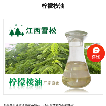
柠檬桉油
几乎无色浅黄或绿黄色液体，类似香茅醛的特征香气。