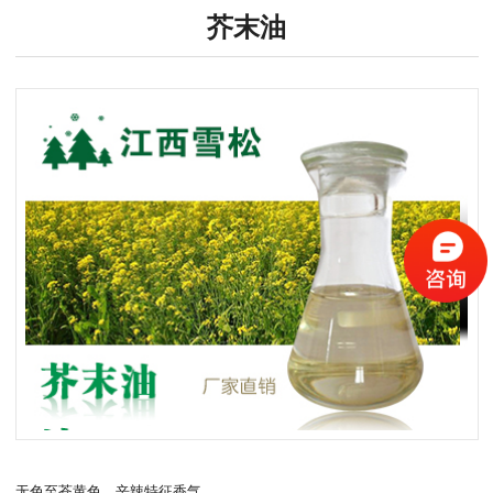
芥末油
无色至苍黄色，辛辣特征香气。