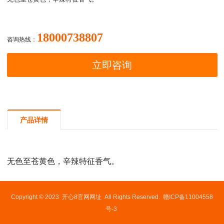
18000738807
咨询热线：
立即咨询
产品详情
无色至苍黄色，辛辣特征香气。
Copyright © 2023
开心8官网网址
All Rights Reserved.
赣ICP备11004558
号-3