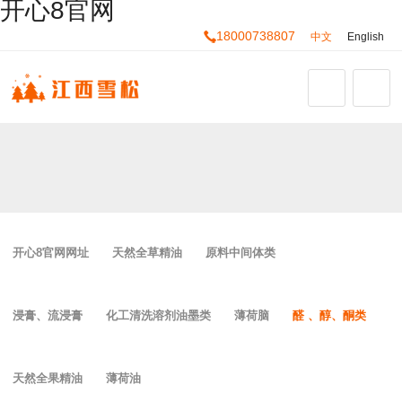
开心8官网
18000738807
中文
English
开心8官网网址
天然全草精油
原料中间体类
浸膏、流浸膏
化工清洗溶剂油墨类
薄荷脑
醛 、醇、酮类
天然全果精油
薄荷油