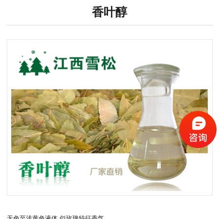
香叶醇
无色至浅黄色液体,似玫瑰特征香气。