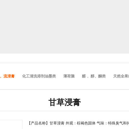
、流浸膏
化工清洗溶剂油墨类
薄荷脑
醛 、醇、酮类
天然全果
甘草浸膏
【产品名称】甘草浸膏 外观：棕褐色固体 气味：特殊臭气和