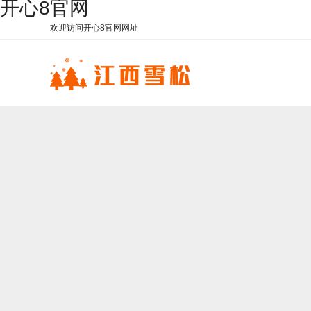
开心8官网
欢迎访问开心8官网网址