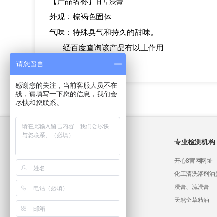
【产品名称】
甘草浸膏
外观：棕褐色固体
气味：特殊臭气和持久的甜味。
经百度查询该产品有以上作用
请您留言
感谢您的关注，当前客服人员不在
线，请填写一下您的信息，我们会
尽快和您联系。
开心8官网网址
专业检测机构
开心8官网
开心8官网网址
植物精油资讯
化工清洗溶剂油
植物精油知识
浸膏、流浸膏
官方网站入口
天然全草精油