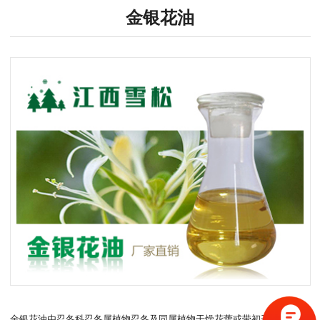
金银花油
金银花油由忍冬科忍冬属植物忍冬及同属植物干燥花蕾或带初开的花通过