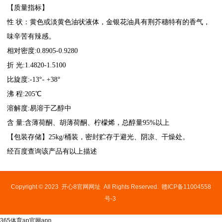
【质量指标】
性 状：黄色或淡黄色油状液体，
金银花油
具有荆芥穗特有的香气，
味辛苦有辣感。
相对密度:0.8905-0.9280
折 光:1.4820-1.5100
比旋度:-13°- +38°
沸 程:205℃
溶解度:易溶于乙醇中
含 量:含薄荷酮、胡薄荷酮、柠檬烯，总醇量95%以上
【包装存储】25kg/桶装，密封贮存于避光、阴凉、干燥处。
经百度查询该产品有以上描述
Copyright © 2023
开心8官网网址
All Rights Reserved.
赣ICP备11004558
号-3
365体育ap官网app