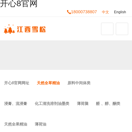
开心8官网
18000738807
中文
English
开心8官网网址
天然全草精油
原料中间体类
浸膏、流浸膏
化工清洗溶剂油墨类
薄荷脑
醛 、醇、酮类
天然全果精油
薄荷油