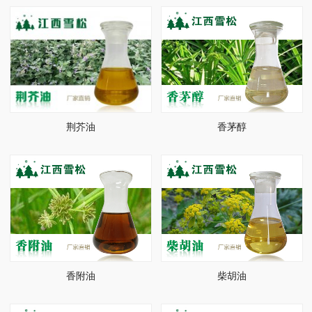
荆芥油
香茅醇
香附油
柴胡油