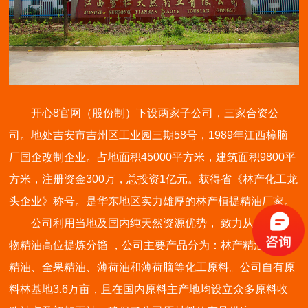
开心8官网（股份制）下设两家子公司，三家合资公
司。地处吉安市吉州区工业园三期58号，1989年江西樟脑
厂国企改制企业。占地面积45000平方米，建筑面积9800平
方米，注册资金300万，总投资1亿元。获得省《林产化工龙
头企业》称号。是华东地区实力雄厚的林产植提精油厂家。
公司利用当地及国内纯天然资源优势， 致力从事天然植
物精油高位提炼分馏 ，公司主要产品分为：林产精油、全草
精油、全果精油、薄荷油和薄荷脑等化工原料。公司自有原
料林基地3.6万亩，且在国内原料主产地均设立众多原料收