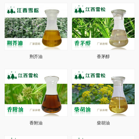
荆芥油
香茅醇
香附油
柴胡油