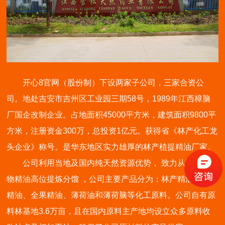
开心8官网（股份制）下设两家子公司，三家合资公
司。地处吉安市吉州区工业园三期58号，1989年江西樟脑
厂国企改制企业。占地面积45000平方米，建筑面积9800平
方米，注册资金300万，总投资1亿元。获得省《林产化工龙
头企业》称号。是华东地区实力雄厚的林产植提精油厂家。
公司利用当地及国内纯天然资源优势， 致力从事天然植
物精油高位提炼分馏 ，公司主要产品分为：林产精油、全草
精油、全果精油、薄荷油和薄荷脑等化工原料。公司自有原
料林基地3.6万亩，且在国内原料主产地均设立众多原料收