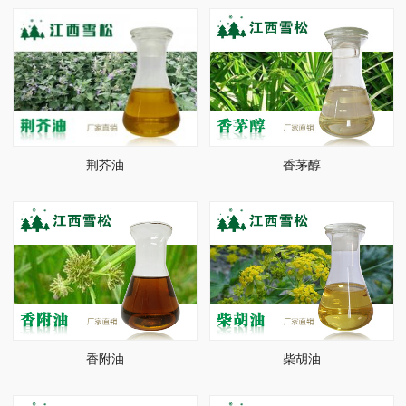
荆芥油
香茅醇
香附油
柴胡油