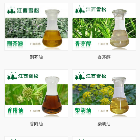
荆芥油
香茅醇
香附油
柴胡油