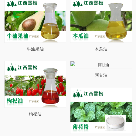
牛油果油
木瓜油
阿甘油
枸杞油