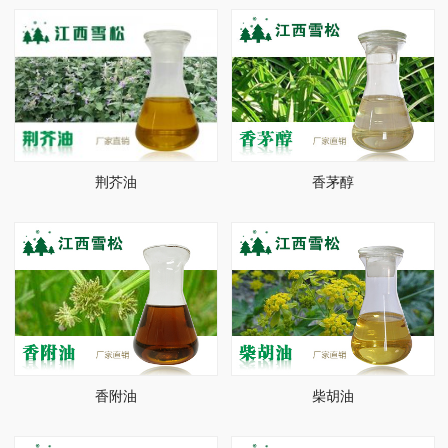
荆芥油
香茅醇
香附油
柴胡油