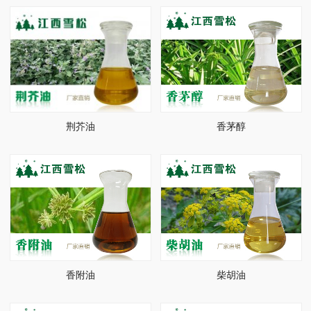
荆芥油
香茅醇
香附油
柴胡油